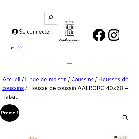
Aller
au
R
e
contenu
https://www.facebook.com/bohemianlifestyle.be
Instagram
c
Se connecter
h
e
♡
r
c
h
e
Accueil
/
Linge de maison
/
Coussins
/
Housses de
coussins
/ Housse de coussin AALBORG 40×60 –
Tabac
Promo !