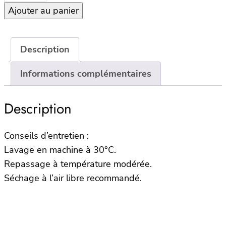
Ajouter au panier
Housse
de
coussin
AALBORG
Description
40×60
Informations complémentaires
–
Tabac
Description
Conseils d’entretien :
Lavage en machine à 30°C.
Repassage à température modérée.
Séchage à l’air libre recommandé.