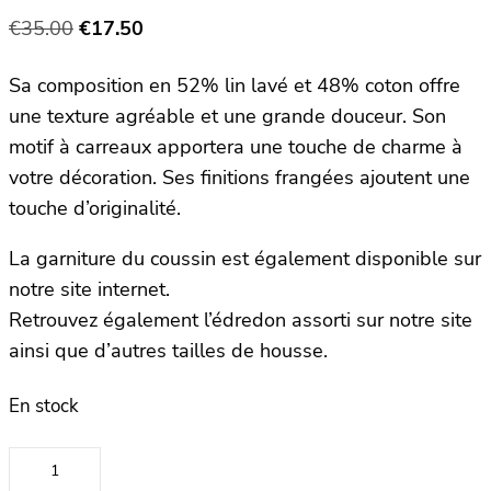
Le
Le
€
35.00
€
17.50
prix
prix
Sa composition en 52% lin lavé et 48% coton offre
initial
actuel
une texture agréable et une grande douceur. Son
était :
est :
motif à carreaux apportera une touche de charme à
€35.00.
€17.50.
votre décoration. Ses finitions frangées ajoutent une
touche d’originalité.
La garniture du coussin est également disponible sur
notre site internet.
Retrouvez également l’édredon assorti sur notre site
ainsi que d’autres tailles de housse.
En stock
quantité
de