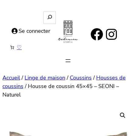
Aller
au
R
e
contenu
https://www.facebook.com/bohemianlifestyle.be
Instagram
c
Se connecter
h
e
♡
r
c
h
e
Accueil
/
Linge de maison
/
Coussins
/
Housses de
coussins
/ Housse de coussin 45×45 – SEONI –
Naturel