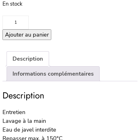
En stock
quantité
de
Ajouter au panier
Housse
de
coussin
45×45
Description
–
Informations complémentaires
SEONI
–
Naturel
Description
Entretien
Lavage à la main
Eau de javel interdite
Repasser max. à 150°C