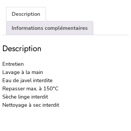
coussin
45×45
Description
ODYSEE
Informations complémentaires
–
GOLD
Description
Entretien
Lavage à la main
Eau de javel interdite
Repasser max. à 150°C
Sèche linge interdit
Nettoyage à sec interdit