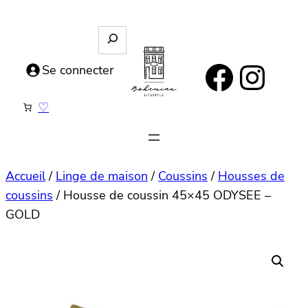
Aller
au
R
e
contenu
https://www.facebook.com/bohemianlifestyle.be
Instagram
c
Se connecter
h
e
♡
r
c
h
e
Accueil
/
Linge de maison
/
Coussins
/
Housses de
coussins
/ Housse de coussin 45×45 ODYSEE –
GOLD