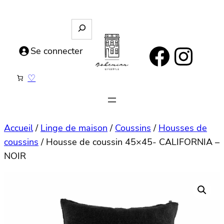
Aller
au
R
e
contenu
https://www.facebook.com/bohemianlifestyle.be
Instagram
c
Se connecter
h
e
♡
r
c
h
e
Accueil
/
Linge de maison
/
Coussins
/
Housses de
coussins
/ Housse de coussin 45×45- CALIFORNIA –
NOIR