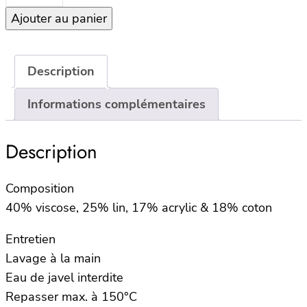
de
Ajouter au panier
Housse
de
coussin
45×45-
Description
CALIFORNIA
Informations complémentaires
–
NOIR
Description
Composition
40% viscose, 25% lin, 17% acrylic & 18% coton
Entretien
Lavage à la main
Eau de javel interdite
Repasser max. à 150°C