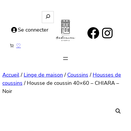
Aller
au
R
e
contenu
https://www.facebook.com/bohemianlifestyle.be
Instagram
c
Se connecter
h
e
♡
r
c
h
e
Accueil
/
Linge de maison
/
Coussins
/
Housses de
coussins
/ Housse de coussin 40×60 – CHIARA –
Noir