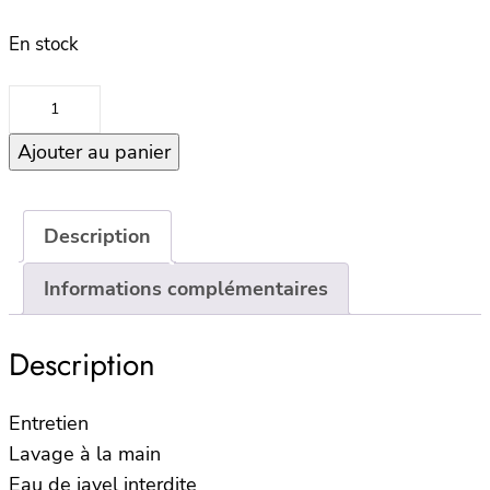
En stock
quantité
de
Ajouter au panier
Housse
de
coussin
40×60
Description
–
Informations complémentaires
CHIARA
–
Noir
Description
Entretien
Lavage à la main
Eau de javel interdite