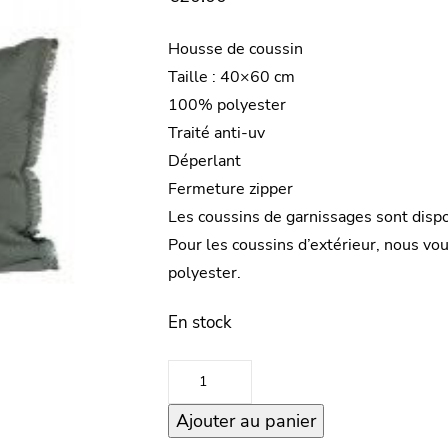
Housse de coussin
Taille : 40×60 cm
100% polyester
Traité anti-uv
Déperlant
Fermeture zipper
Les coussins de garnissages sont disp
Pour les coussins d’extérieur, nous vo
polyester.
En stock
quantité
de
Ajouter au panier
Housse
de