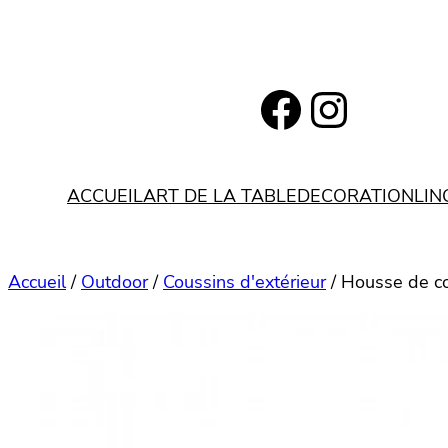
Aller
au
contenu
https://www.facebook.com/bohemianlifestyle.be
Instagram
ACCUEIL
ART DE LA TABLE
DECORATION
LIN
Accueil
/
Outdoor
/
Coussins d'extérieur
/ Housse de c