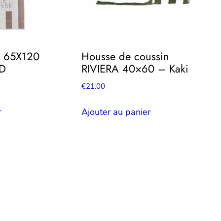
e 65X120
Housse de coussin
ND
RIVIERA 40×60 – Kaki
€
21.00
r
Ajouter au panier