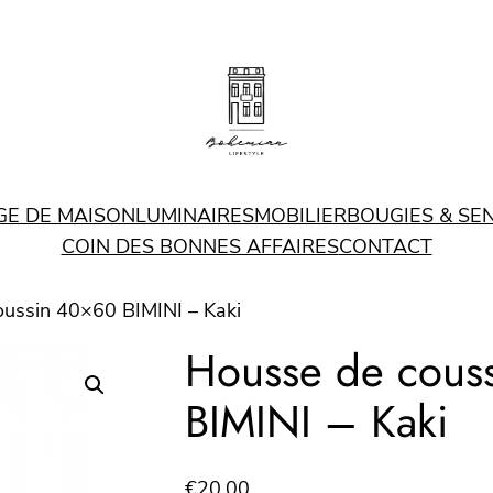
GE DE MAISON
LUMINAIRES
MOBILIER
BOUGIES & SE
COIN DES BONNES AFFAIRES
CONTACT
oussin 40×60 BIMINI – Kaki
Housse de cous
BIMINI – Kaki
€
20.00