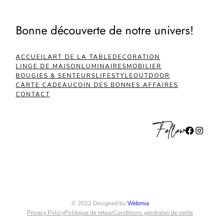
Bonne découverte de notre univers!
ACCUEIL
ART DE LA TABLE
DECORATION
LINGE DE MAISON
LUMINAIRES
MOBILIER
BOUGIES & SENTEURS
LIFESTYLE
OUTDOOR
CARTE CADEAU
COIN DES BONNES AFFAIRES
CONTACT
Follow
Facebook
Instagram
© 2022 Designed by
Webmia
Privacy Policy
Politique de retour
Conditions générales de vente