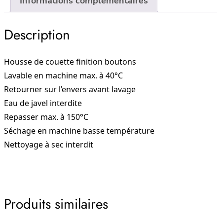
Informations complémentaires
satin
de
Description
coton
240×220
–
Housse de couette finition boutons
TALOA
Lavable en machine max. à 40°C
–
Retourner sur l’envers avant lavage
Pigeon
Eau de javel interdite
Repasser max. à 150°C
Séchage en machine basse température
Nettoyage à sec interdit
Produits similaires