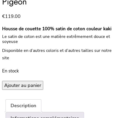
Pigeon
€
119.00
Housse de couette 100% satin de coton couleur kaki
Le satin de coton est une matière extrêmement douce et
soyeuse
Disponible en d’autres coloris et d’autres tailles sur notre
site
En stock
quantité
Ajouter au panier
de
Housse
de
Description
couette
100%