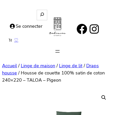
Aller
au
R
e
contenu
https://www.facebook.com/bohemianlifestyle.be
Instagram
c
Se connecter
h
e
♡
r
c
h
e
Accueil
/
Linge de maison
/
Linge de lit
/
Draps
housse
/ Housse de couette 100% satin de coton
240×220 – TALOA – Pigeon