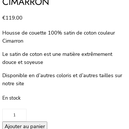
CIMARRON
€
119.00
Housse de couette 100% satin de coton couleur
Cimarron
Le satin de coton est une matière extrêmement
douce et soyeuse
Disponible en d’autres coloris et d’autres tailles sur
notre site
En stock
quantité
de
Ajouter au panier
Housse