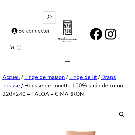
Aller
au
R
e
contenu
https://www.facebook.com/bohemianlifestyle.be
Instagram
c
Se connecter
h
e
♡
r
c
h
e
Accueil
/
Linge de maison
/
Linge de lit
/
Draps
housse
/ Housse de couette 100% satin de coton
220×240 – TALOA – CIMARRON