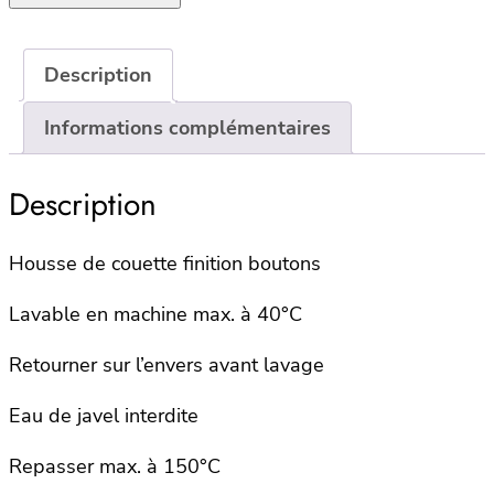
de
couette
100%
Description
satin
Informations complémentaires
de
coton
220×240
Description
–
TALOA
Housse de couette finition boutons
–
CIMARRON
Lavable en machine max. à 40°C
Retourner sur l’envers avant lavage
Eau de javel interdite
Repasser max. à 150°C