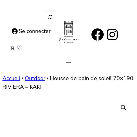
Aller
au
R
e
contenu
https://www.facebook.com/bohemianlifestyle.be
Instagram
c
Se connecter
h
e
♡
r
c
h
e
Accueil
/
Outdoor
/ Housse de bain de soleil 70×190
RIVIERA – KAKI