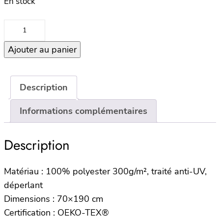
En stock
quantité
de
Ajouter au panier
Housse
de
bain
de
Description
soleil
Informations complémentaires
70×190
RIVIERA
–
Description
KAKI
Matériau : 100% polyester 300g/m², traité anti-UV,
déperlant
Dimensions : 70×190 cm
Certification : OEKO-TEX®