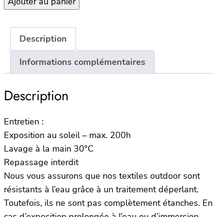
Ajouter au panier
Housse
de
bain
de
Description
soleil
Informations complémentaires
70×190
BIMINI
–
Description
Ocre
Entretien :
Exposition au soleil – max. 200h
Lavage à la main 30°C
Repassage interdit
Nous vous assurons que nos textiles outdoor sont
résistants à l’eau grâce à un traitement déperlant.
Toutefois, ils ne sont pas complètement étanches. En
cas d’exposition prolongée à l’eau ou d’immersion