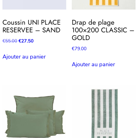
Coussin UNI PLACE
Drap de plage
RESERVEE – SAND
100×200 CLASSIC –
GOLD
Le
Le
€
55.00
€
27.50
prix
prix
€
79.00
initial
actuel
Ajouter au panier
était :
est :
Ajouter au panier
€55.00.
€27.50.