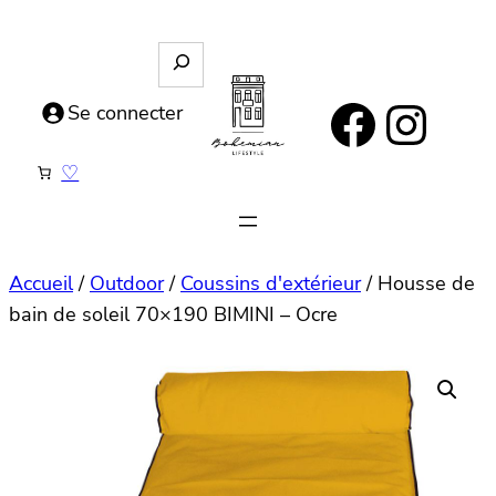
Aller
au
R
e
contenu
https://www.facebook.com/bohemianlifestyle.be
Instagram
c
Se connecter
h
e
♡
r
c
h
e
Accueil
/
Outdoor
/
Coussins d'extérieur
/ Housse de
bain de soleil 70×190 BIMINI – Ocre