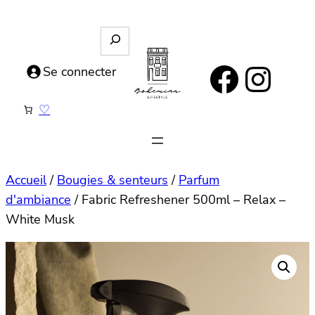
Aller
au
R
e
contenu
https://www.facebook.com/bohemianlifestyle.be
Instagram
c
Se connecter
h
e
♡
r
c
h
e
Accueil
/
Bougies & senteurs
/
Parfum
d'ambiance
/ Fabric Refreshener 500ml – Relax –
White Musk