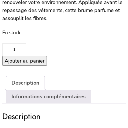
renouveler votre environnement. Appliquée avant le
repassage des vêtements, cette brume parfume et
assouplit les fibres.
En stock
quantité
de
Ajouter au panier
Fabric
Refreshener
500ml
–
Description
Relax
Informations complémentaires
–
White
Musk
Description