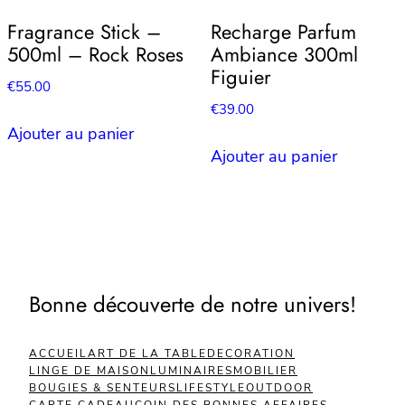
Fragrance Stick –
Recharge Parfum
500ml – Rock Roses
Ambiance 300ml
Figuier
€
55.00
€
39.00
Ajouter au panier
Ajouter au panier
Bonne découverte de notre univers!
ACCUEIL
ART DE LA TABLE
DECORATION
LINGE DE MAISON
LUMINAIRES
MOBILIER
BOUGIES & SENTEURS
LIFESTYLE
OUTDOOR
CARTE CADEAU
COIN DES BONNES AFFAIRES