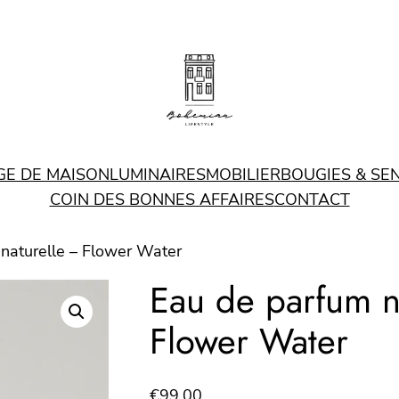
GE DE MAISON
LUMINAIRES
MOBILIER
BOUGIES & SE
COIN DES BONNES AFFAIRES
CONTACT
naturelle – Flower Water
Eau de parfum n
Flower Water
€
99.00