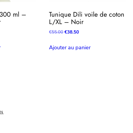
300 ml –
Tunique Dili voile de coton
r
L/XL – Noir
Le
Le
€
55.00
€
38.50
prix
prix
initial
actuel
r
Ajouter au panier
était :
est :
€55.00.
€38.50.
ON