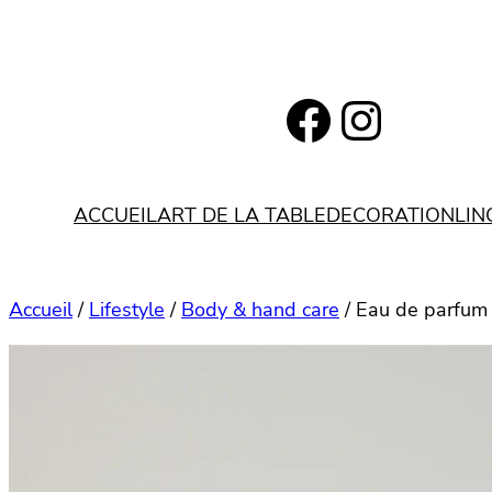
Aller
au
contenu
https://www.facebook.com/bohemianlifestyle.be
Instagram
ACCUEIL
ART DE LA TABLE
DECORATION
LIN
Accueil
/
Lifestyle
/
Body & hand care
/ Eau de parfum 