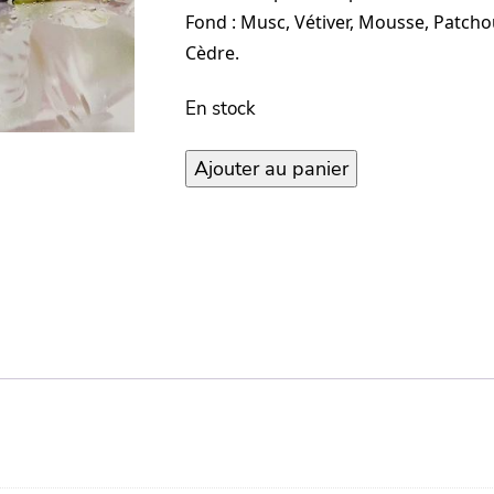
Fond : Musc, Vétiver, Mousse, Patcho
Cèdre.
En stock
quantité
Ajouter au panier
de
Eau
de
parfum
naturelle
–
Flower
Water