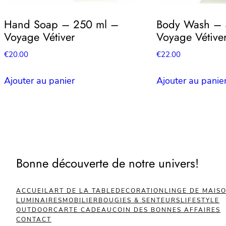
Hand Soap – 250 ml –
Body Wash – 
Voyage Vétiver
Voyage Vétive
€
20.00
€
22.00
Ajouter au panier
Ajouter au panie
Bonne découverte de notre univers!
ACCUEIL
ART DE LA TABLE
DECORATION
LINGE DE MAIS
LUMINAIRES
MOBILIER
BOUGIES & SENTEURS
LIFESTYLE
OUTDOOR
CARTE CADEAU
COIN DES BONNES AFFAIRES
CONTACT