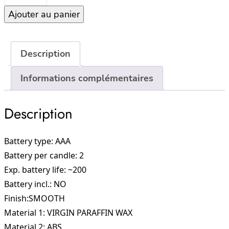
de
Ajouter au panier
Dusty
Rose
–
Set
Description
2
Informations complémentaires
chandelles
Led
2,3×25
Description
Battery type: AAA
Battery per candle: 2
Exp. battery life: ~200
Battery incl.: NO
Finish:SMOOTH
Material 1: VIRGIN PARAFFIN WAX
Material 2: ABS