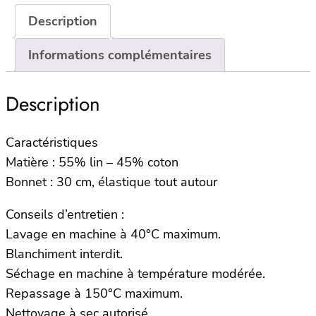
housse
Description
Opéra
–
Informations complémentaires
160x200x30cm
–
Description
Camel
Caractéristiques
Matière : 55% lin – 45% coton
Bonnet : 30 cm, élastique tout autour
Conseils d’entretien :
Lavage en machine à 40°C maximum.
Blanchiment interdit.
Séchage en machine à température modérée.
Repassage à 150°C maximum.
Nettoyage à sec autorisé.