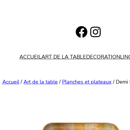
Aller
au
contenu
https://www.facebook.com/bohemianlifestyle.be
Instagram
ACCUEIL
ART DE LA TABLE
DECORATION
LIN
Accueil
/
Art de la table
/
Planches et plateaux
/ Demi 