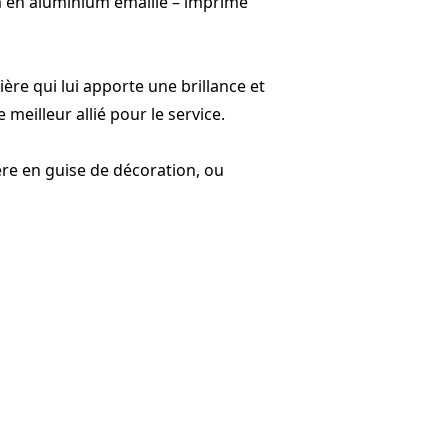
m en aluminium émaillé – imprimé
ère qui lui apporte une brillance et
 meilleur allié pour le service.
ère en guise de décoration, ou