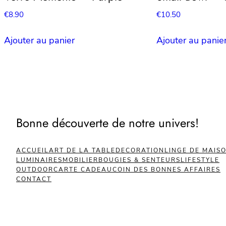
€
8.90
€
10.50
Ajouter au panier
Ajouter au panie
Bonne découverte de notre univers!
ACCUEIL
ART DE LA TABLE
DECORATION
LINGE DE MAIS
LUMINAIRES
MOBILIER
BOUGIES & SENTEURS
LIFESTYLE
OUTDOOR
CARTE CADEAU
COIN DES BONNES AFFAIRES
CONTACT