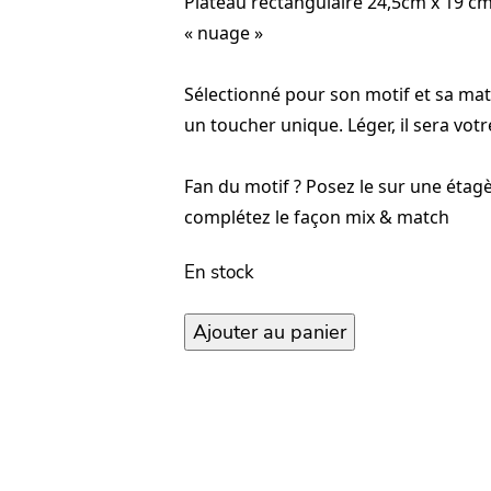
Plateau rectangulaire 24,5cm x 19 c
« nuage »
Sélectionné pour son motif et sa mati
un toucher unique. Léger, il sera votre
Fan du motif ? Posez le sur une étag
complétez le façon mix & match
En stock
quantité
Ajouter au panier
de
Demi
Plateau
–
Nuage