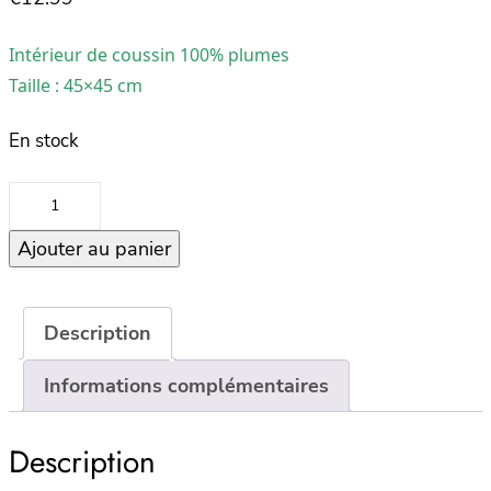
Intérieur de coussin 100% plumes
Taille : 45×45 cm
En stock
quantité
de
Ajouter au panier
Coussin
de
garnissage
45×45
Description
PLUME
Informations complémentaires
Description