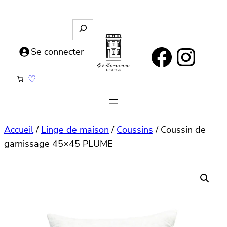
Aller
au
R
e
contenu
https://www.facebook.com/bohemianlifestyle.be
Instagram
c
Se connecter
h
e
♡
r
c
h
e
Accueil
/
Linge de maison
/
Coussins
/ Coussin de
garnissage 45×45 PLUME