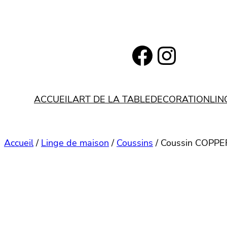
Aller
au
contenu
https://www.facebook.com/bohemianlifestyle.be
Instagram
ACCUEIL
ART DE LA TABLE
DECORATION
LIN
Accueil
/
Linge de maison
/
Coussins
/ Coussin COPPER