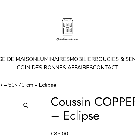
GE DE MAISON
LUMINAIRES
MOBILIER
BOUGIES & SE
COIN DES BONNES AFFAIRES
CONTACT
 – 50×70 cm – Eclipse
Coussin COPPE
– Eclipse
€
85.00