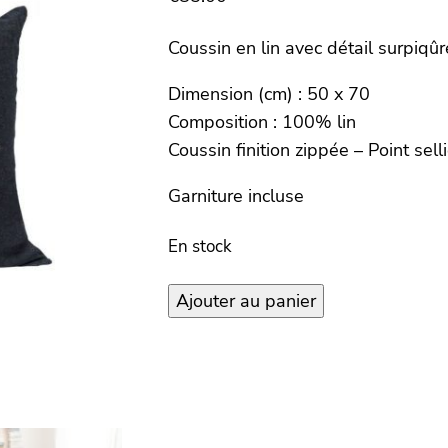
Coussin en lin avec détail surpiqûr
Dimension (cm) : 50 x 70
Composition : 100% lin
Coussin finition zippée – Point selli
Garniture incluse
En stock
quantité
Ajouter au panier
de
Coussin
COPPER
–
50×70
cm