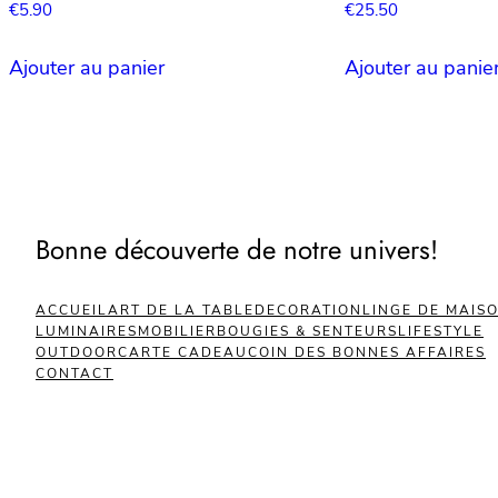
€
5.90
€
25.50
Ajouter au panier
Ajouter au panie
Bonne découverte de notre univers!
ACCUEIL
ART DE LA TABLE
DECORATION
LINGE DE MAIS
LUMINAIRES
MOBILIER
BOUGIES & SENTEURS
LIFESTYLE
OUTDOOR
CARTE CADEAU
COIN DES BONNES AFFAIRES
CONTACT