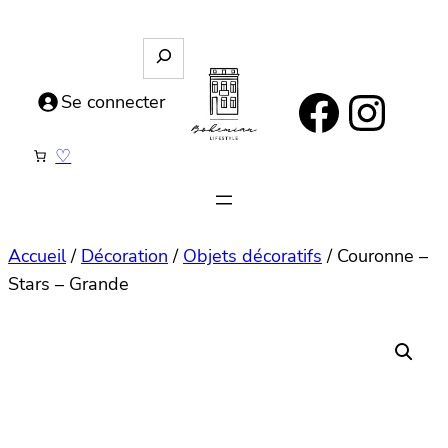
Aller
au
R
e
contenu
https://www.facebook.com/bohemianlifestyle.be
Instagram
c
Se connecter
h
e
♡
r
c
h
e
Accueil
/
Décoration
/
Objets décoratifs
/ Couronne –
Stars – Grande