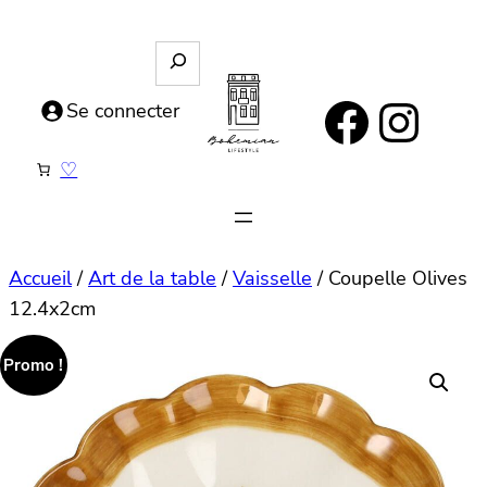
Aller
au
R
e
contenu
https://www.facebook.com/bohemianlifestyle.be
Instagram
c
Se connecter
h
e
♡
r
c
h
e
Accueil
/
Art de la table
/
Vaisselle
/ Coupelle Olives
12.4x2cm
Promo !