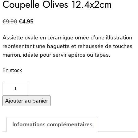
Coupelle Olives 12.4x2cm
Le
Le
€
9.90
€
4.95
prix
prix
Assiette ovale en céramique ornée d’une illustration
initial
actuel
représentant une baguette et rehaussée de touches
était :
est :
marron, idéale pour servir apéros ou tapas.
€9.90.
€4.95.
En stock
quantité
de
Ajouter au panier
Coupelle
Olives
12.4x2cm
Informations complémentaires