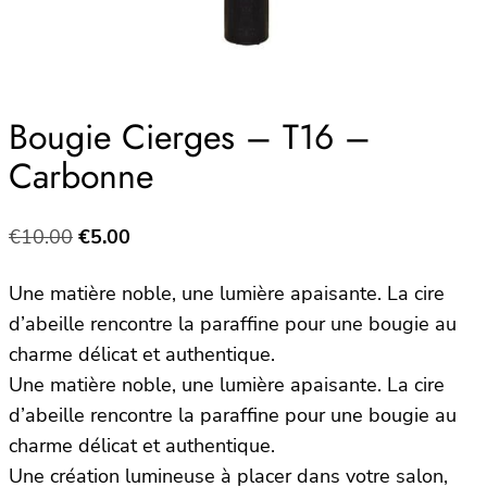
Bougie Cierges – T16 –
Carbonne
Le
Le
€
10.00
€
5.00
prix
prix
Une matière noble, une lumière apaisante. La cire
initial
actuel
d’abeille rencontre la paraffine pour une bougie au
était :
est :
charme délicat et authentique.
€10.00.
€5.00.
Une matière noble, une lumière apaisante. La cire
d’abeille rencontre la paraffine pour une bougie au
charme délicat et authentique.
Une création lumineuse à placer dans votre salon,