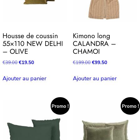
Housse de coussin
Kimono long
55×110 NEW DELHI
CALANDRA –
– OLIVE
CHAMOI
Le
Le
Le
Le
€
39.00
€
19.50
€
199.00
€
99.50
prix
prix
prix
prix
initial
actuel
initial
actuel
Ajouter au panier
Ajouter au panier
était :
est :
était :
est :
€39.00.
€19.50.
€199.00.
€99.50.
Promo !
Promo !