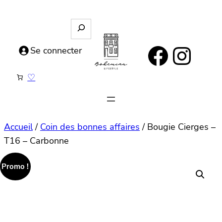
Aller
au
R
e
contenu
https://www.facebook.com/bohemianlifestyle.be
Instagram
c
Se connecter
h
e
♡
r
c
h
e
Accueil
/
Coin des bonnes affaires
/ Bougie Cierges –
T16 – Carbonne
Promo !