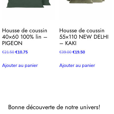
Housse de coussin
Housse de coussin
40×60 100% lin –
55×110 NEW DELHI
PIGEON
– KAKI
Le
Le
Le
Le
€
21.50
€
10.75
€
39.00
€
19.50
prix
prix
prix
prix
initial
actuel
initial
actuel
Ajouter au panier
Ajouter au panier
était :
est :
était :
est :
€21.50.
€10.75.
€39.00.
€19.50.
Bonne découverte de notre univers!