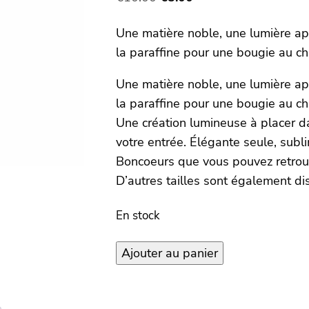
prix
prix
Une matière noble, une lumière apa
initial
actuel
la paraffine pour une bougie au c
était :
est :
€10.00.
€5.00.
Une matière noble, une lumière apa
la paraffine pour une bougie au ch
Une création lumineuse à placer d
votre entrée. Élégante seule, subl
Boncoeurs que vous pouvez retrouv
D’autres tailles sont également di
En stock
quantité
Ajouter au panier
de
Bougie
cierges