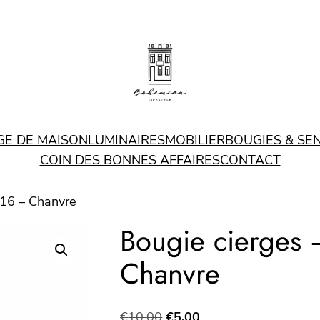
GE DE MAISON
LUMINAIRES
MOBILIER
BOUGIES & SE
COIN DES BONNES AFFAIRES
CONTACT
T16 – Chanvre
Bougie cierges 
Chanvre
Le
Le
€
10.00
€
5.00