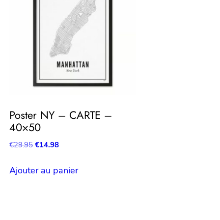
Poster NY – CARTE –
40×50
Le
Le
€
29.95
€
14.98
prix
prix
initial
actuel
Ajouter au panier
était :
est :
€29.95.
€14.98.