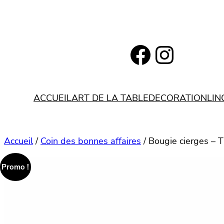
Aller
au
contenu
https://www.facebook.com/bohemianlifestyle.be
Instagram
ACCUEIL
ART DE LA TABLE
DECORATION
LIN
Accueil
/
Coin des bonnes affaires
/ Bougie cierges – 
Promo !