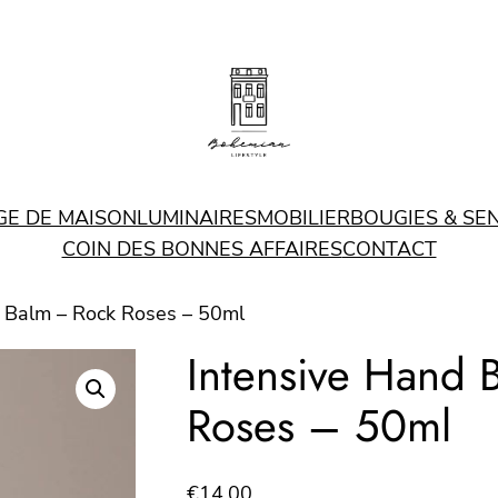
GE DE MAISON
LUMINAIRES
MOBILIER
BOUGIES & SE
COIN DES BONNES AFFAIRES
CONTACT
d Balm – Rock Roses – 50ml
Intensive Hand 
Roses – 50ml
€
14.00