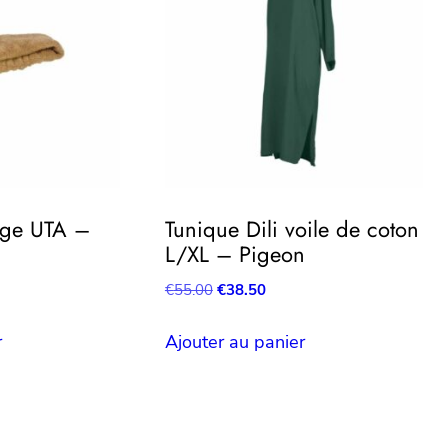
ge UTA –
Tunique Dili voile de coton
L/XL – Pigeon
Le
Le
€
55.00
€
38.50
prix
prix
initial
actuel
r
Ajouter au panier
était :
est :
€55.00.
€38.50.