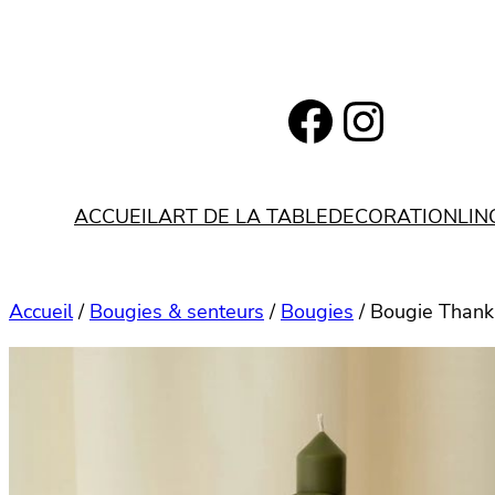
Aller
au
contenu
https://www.facebook.com/bohemianlifestyle.be
Instagram
ACCUEIL
ART DE LA TABLE
DECORATION
LIN
Accueil
/
Bougies & senteurs
/
Bougies
/ Bougie Thank