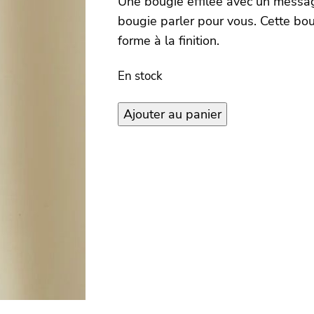
Une bougie effilée avec un message
bougie parler pour vous. Cette bou
forme à la finition.
En stock
quantité
Ajouter au panier
de
Bougie
Thank
You
–
Olive