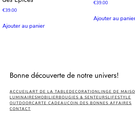
€
39.00
€
39.00
Ajouter au panie
Ajouter au panier
Bonne découverte de notre univers!
ACCUEIL
ART DE LA TABLE
DECORATION
LINGE DE MAIS
LUMINAIRES
MOBILIER
BOUGIES & SENTEURS
LIFESTYLE
OUTDOOR
CARTE CADEAU
COIN DES BONNES AFFAIRES
CONTACT