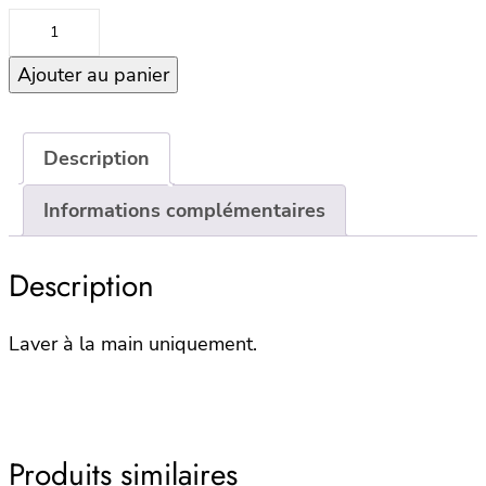
quantité
de
Ajouter au panier
Bodhi
Bamboo
Butter
Knife
Description
Informations complémentaires
Description
Laver à la main uniquement.
Produits similaires