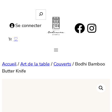
Aller
au
R
e
contenu
https://www.facebook.com/bohemianlifestyle.be
Instagram
c
Se connecter
h
e
♡
r
c
h
e
Accueil
/
Art de la table
/
Couverts
/ Bodhi Bamboo
Butter Knife