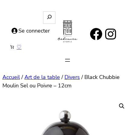
Aller
au
R
e
contenu
https://www.facebook.com/bohemianlifestyle.be
Instagram
c
Se connecter
h
e
♡
r
c
h
e
Accueil
/
Art de la table
/
Divers
/ Black Chubbie
Moulin Sel ou Poivre – 12cm