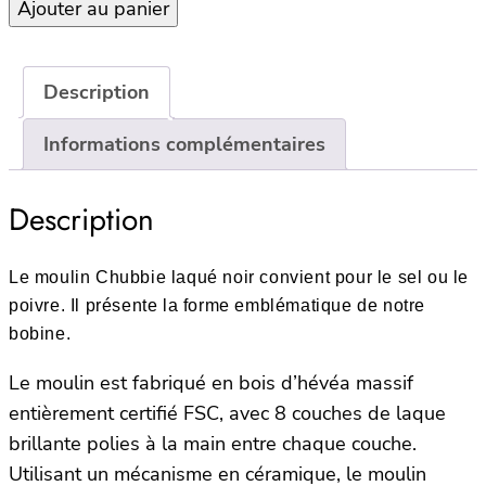
quantité
Ajouter au panier
de
Black
Chubbie
Description
Moulin
Sel
Informations complémentaires
ou
Poivre
Description
–
12cm
Le moulin Chubbie laqué noir convient pour le sel ou le
poivre. Il présente la forme emblématique de notre
bobine.
Le moulin est fabriqué en bois d’hévéa massif
entièrement certifié FSC, avec 8 couches de laque
brillante polies à la main entre chaque couche.
Utilisant un mécanisme en céramique, le moulin