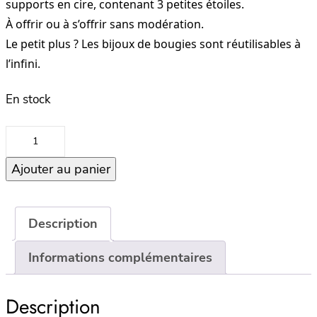
supports en cire, contenant 3 petites étoiles.
À offrir ou à s’offrir sans modération.
Le petit plus ? Les bijoux de bougies sont réutilisables à
l’infini.
En stock
quantité
de
Ajouter au panier
Bijou
de
bougie
–
Description
Stars
Informations complémentaires
Description