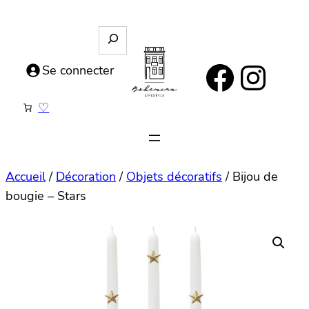
Aller
au
R
e
contenu
https://www.facebook.com/bohemianlifestyle.be
Instagram
c
Se connecter
h
e
♡
r
c
h
e
Accueil
/
Décoration
/
Objets décoratifs
/ Bijou de
bougie – Stars