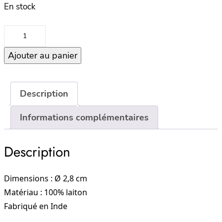
En stock
quantité
de
Ajouter au panier
Anneau
de
serviette
–
Description
Lune
Informations complémentaires
Description
Dimensions : Ø 2,8 cm
Matériau : 100% laiton
Fabriqué en Inde