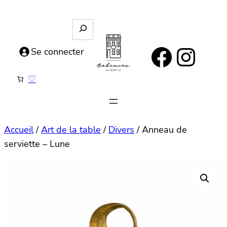
Aller
au
R
e
contenu
https://www.facebook.com/bohemianlifestyle.be
Instagram
c
Se connecter
h
e
♡
r
c
h
e
Accueil
/
Art de la table
/
Divers
/ Anneau de
serviette – Lune