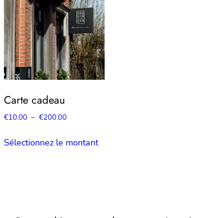
Carte cadeau
Plage
€
10.00
–
€
200.00
de
Ce
prix :
Sélectionnez le montant
produit
€10.00
a
à
plusieurs
€200.00
variations.
Les
options