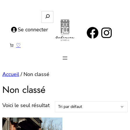
Aller
au
R
e
contenu
https://www.facebook.com/bohemianlifestyle.be
Instagram
c
Se connecter
h
e
♡
r
c
h
e
Accueil
/ Non classé
Non classé
Voici le seul résultat